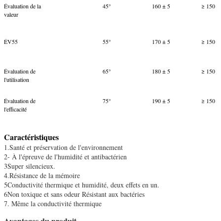
Évaluation de la
45°
160 ± 5
≥ 150
valeur
ÉV55
55°
170 ± 5
≥ 150
Évaluation de
65°
180 ± 5
≥ 150
l'utilisation
Évaluation de
75°
190 ± 5
≥ 150
l'efficacité
Caractéristiques
1.Santé et préservation de l'environnement
2- À l'épreuve de l'humidité et antibactérien
3Super silencieux.
4.Résistance de la mémoire
5Conductivité thermique et humidité, deux effets en un.
6Non toxique et sans odeur Résistant aux bactéries
7. Même la conductivité thermique
Avantages du produit