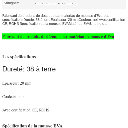
Surligner:
,
,
Éva mousse à découpe à la matrice
mousse
Ruban adhésif en mousse acrylique de 3 m
Fabricant de produits de découpe par matériau de mousse d'Eva Les
spécificationsDureté: 38 à terreÉpaisseur: 20 mmCouleur: noirAvec certification
CE, ROHS Spécification de la mousse EVAMatériau EVAUne note...
Fabricant de produits de découpe par matériau de mousse d'Eva
Les spécifications
Dureté: 38 à terre
Épaisseur: 20 mm
Couleur: noir
Avec certification CE, ROHS
Spécification de la mousse EVA