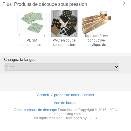
Produits de découpe sous pression
Plus
iture
Tape en mousse
Autocollant en
Tape adhésive
Ruban adh
 de ruban
PE 3M
PVC en coupe
conductive
haute temp
 3M9080
personnalisée
sous pression
acrylique de
à double
gros
avec une isolation
Autocollant de
découpe sous
doub
thermique et
logo de divers
pression
revêtem
sonore élevée et
matériaux
équivalente
polyes
Changez la langue
une excellente
étiquettes
3M1181
transparen
absorption des
autocollantes sur
adhési
chocs
mesure
découpe 
Accueil
|
A propos de nous
|
Contact
Vue de bureau
Chine moteurs de découpe
Fournisseur. Copyright © 2016 - 2024
pufengpacking.com.
All rights reserved. Developed by
ECER