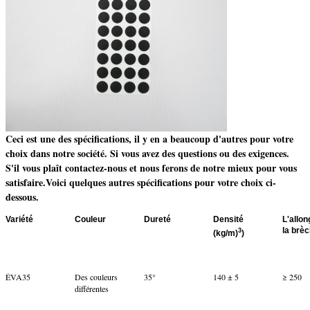
Ceci est une des spécifications, il y en a beaucoup d'autres pour votre
choix dans notre société. Si vous avez des questions ou des exigences.
S'il vous plaît contactez-nous et nous ferons de notre mieux pour vous
satisfaire.Voici quelques autres spécifications pour votre choix ci-
dessous.
Variété
Couleur
Dureté
Densité
L'allo
la brè
3
(kg/m)
)
ÉVA35
Des couleurs
35°
140 ± 5
≥ 250
différentes