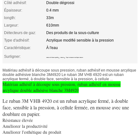
Côté adhésif:
Double dégrossi
Épaisseur:
0.4 mm
longth:
33m
Largeur:
610mm
Détecteurs de gaz:
Des produits de la sous-culture
Type d'adhésif:
Acrylique modifié sensible à la pression
Caractéristique:
À l'eau
Surligner:
,
,
3m4920 de haute qualité
3m4920
Tape en mousse arcylique 3m4920
Matériau adhésif à découpe sous pression, ruban adhésif en mousse arcylique
double adhésive blanche 3M4920 Le ruban 3M VHB 4920 est un ruban
acrylique fermé, à double face, sensible à la pression, à cellule ...
Matériau adhésif à découpe sous pression, ruban adhésif en mousse
arcylique double adhésive blanche 3M4920
Le ruban 3M VHB 4920 est un ruban acrylique fermé, à double
face, sensible à la pression, à cellule fermée, en mousse avec une
doublure en papier.
Résistance élevée
Améliorer la productivité
Améliorer l'esthétique du produit