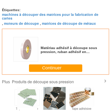
Étiquettes:
machines à découper des matrices pour la fabrication de
cartes
moteurs de découpe
matrices de découpe de métaux
,
,
Matériau adhésif à découpe sous
pression, ruban adhésif en
mousse arcylique double
adhésive blanche 3M4920
Continuer
Produits de découpe sous pression
Plus
iture
Tape en mousse
Autocollant en
Tape adhésive
Ruban adh