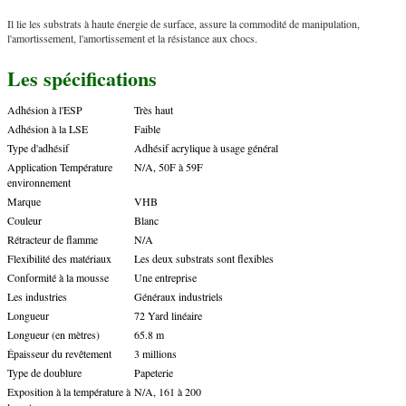
Il lie les substrats à haute énergie de surface, assure la commodité de manipulation,
l'amortissement, l'amortissement et la résistance aux chocs.
Les spécifications
Adhésion à l'ESP
Très haut
Adhésion à la LSE
Faible
Type d'adhésif
Adhésif acrylique à usage général
Application Température
N/A, 50F à 59F
environnement
Marque
VHB
Couleur
Blanc
Rétracteur de flamme
N/A
Flexibilité des matériaux
Les deux substrats sont flexibles
Conformité à la mousse
Une entreprise
Les industries
Généraux industriels
Longueur
72 Yard linéaire
Longueur (en mètres)
65.8 m
Épaisseur du revêtement
3 millions
Type de doublure
Papeterie
Exposition à la température à
N/A, 161 à 200