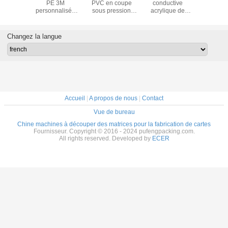
 de ruban
PE 3M
PVC en coupe
conductive
haute temp
 3M9080
personnalisée
sous pression
acrylique de
à double
gros
avec une isolation
Autocollant de
découpe sous
doub
thermique et
logo de divers
pression
revêtem
sonore élevée et
matériaux
équivalente
polyes
Changez la langue
une excellente
étiquettes
3M1181
transparen
absorption des
autocollantes sur
adhési
chocs
mesure
découpe 
Accueil
|
A propos de nous
|
Contact
Vue de bureau
Chine machines à découper des matrices pour la fabrication de cartes
Fournisseur. Copyright © 2016 - 2024 pufengpacking.com.
All rights reserved. Developed by
ECER