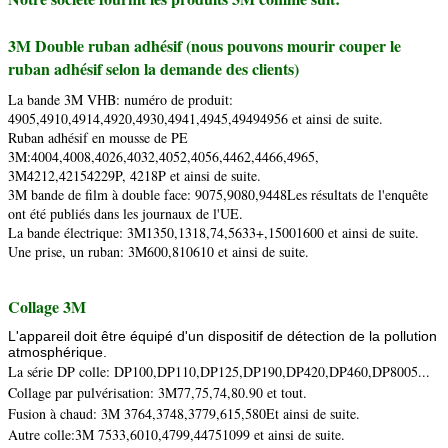
3M Double ruban adhésif (nous pouvons mourir couper le
ruban adhésif selon la demande des clients)
La bande 3M VHB: numéro de produit:
4905,4910,4914,4920,4930,4941,4945,49494956 et ainsi de suite.
Ruban adhésif en mousse de PE
3M:4004,4008,4026,4032,4052,4056,4462,4466,4965,
3M4212,42154229P, 4218P et ainsi de suite.
3M bande de film à double face: 9075,9080,9448Les résultats de l'enquête
ont été publiés dans les journaux de l'UE.
La bande électrique: 3M1350,1318,74,5633+,15001600 et ainsi de suite.
Une prise, un ruban: 3M600,810610 et ainsi de suite.
Collage 3M
L'appareil doit être équipé d'un dispositif de détection de la pollution
atmosphérique.
La série DP colle: DP100,DP110,DP125,DP190,DP420,DP460,DP8005...
Collage par pulvérisation: 3M77,75,74,80.90 et tout.
Fusion à chaud: 3M 3764,3748,3779,615,580Et ainsi de suite.
Autre colle:3M 7533,6010,4799,44751099 et ainsi de suite.