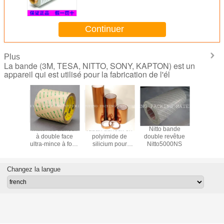
G4000
Continuer
Plus
La bande (3M, TESA, NITTO, SONY, KAPTON) est un
appareil qui est utilisé pour la fabrication de l'él
seur de
Matériau adhésif
ruban adhésif en
Nitto bande
La ban
0,06 mm
à double face
polyimide de
double revêtue
double 
nce à la
ultra-mince à forte
silicium pour
Nitto5000NS
3M49
 220 °C
adhérence
haute température
hésif en
3M9495MP
er vert
Changez la langue
vêtement